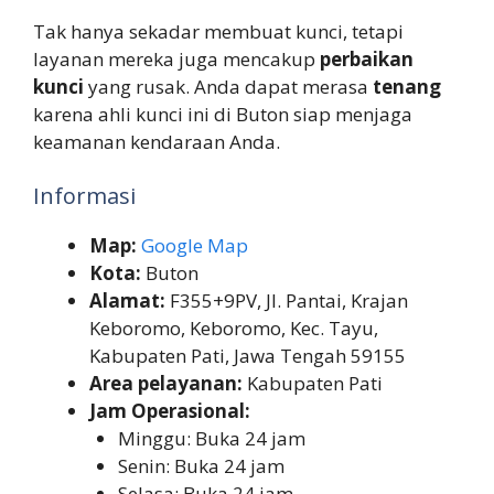
Tak hanya sekadar membuat kunci, tetapi
layanan mereka juga mencakup
perbaikan
kunci
yang rusak. Anda dapat merasa
tenang
karena ahli kunci ini di Buton siap menjaga
keamanan kendaraan Anda.
Informasi
Map:
Google Map
Kota:
Buton
Alamat:
F355+9PV, Jl. Pantai, Krajan
Keboromo, Keboromo, Kec. Tayu,
Kabupaten Pati, Jawa Tengah 59155
Area pelayanan:
Kabupaten Pati
Jam Operasional:
Minggu: Buka 24 jam
Senin: Buka 24 jam
Selasa: Buka 24 jam