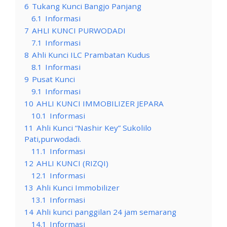
6
Tukang Kunci Bangjo Panjang
6.1
Informasi
7
AHLI KUNCI PURWODADI
7.1
Informasi
8
Ahli Kunci ILC Prambatan Kudus
8.1
Informasi
9
Pusat Kunci
9.1
Informasi
10
AHLI KUNCI IMMOBILIZER JEPARA
10.1
Informasi
11
Ahli Kunci “Nashir Key” Sukolilo
Pati,purwodadi.
11.1
Informasi
12
AHLI KUNCI (RIZQI)
12.1
Informasi
13
Ahli Kunci Immobilizer
13.1
Informasi
14
Ahli kunci panggilan 24 jam semarang
14.1
Informasi