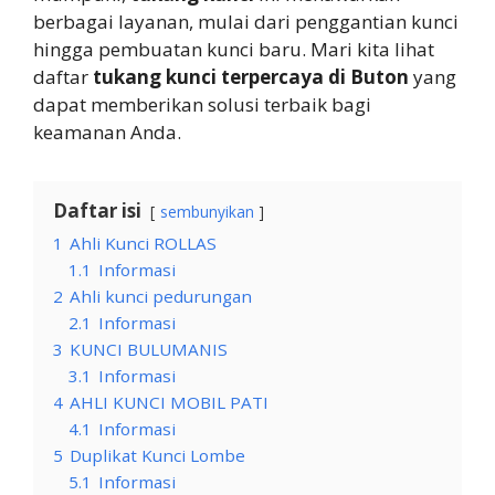
berbagai layanan, mulai dari penggantian kunci
hingga pembuatan kunci baru. Mari kita lihat
daftar
tukang kunci terpercaya di Buton
yang
dapat memberikan solusi terbaik bagi
keamanan Anda.
Daftar isi
sembunyikan
1
Ahli Kunci ROLLAS
1.1
Informasi
2
Ahli kunci pedurungan
2.1
Informasi
3
KUNCI BULUMANIS
3.1
Informasi
4
AHLI KUNCI MOBIL PATI
4.1
Informasi
5
Duplikat Kunci Lombe
5.1
Informasi