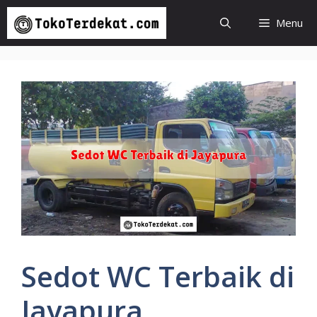
Langsung
Menu
ke
isi
Sedot WC Terbaik di
Jayapura