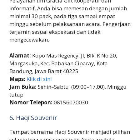
Pelayanan tim Gracia Gift kooperatif dan
informatif. Anda bisa memesan dengan jumlah
minimal 30 pack, pada tiga sampai empat
minggu sebelum pelaksanaan acara. Pengerjaan
terjamin sesuai ekspektasi dan tidak
mengecewakan.
Alamat:
Kopo Mas Regency, Jl, Blk. K No.20,
Margasuka, Kec. Babakan Ciparay, Kota
Bandung, Jawa Barat 40225
Maps:
Klik di sini
Jam Buka:
Senin–Sabtu (09.00–17.00), Minggu
tutup
Nomor Telepon:
08156070030
6. Haqi Souvenir
Tempat bernama Haqi Souvenir menjadi pilihan
selanjutnya yang cocok bagi Anda apabila