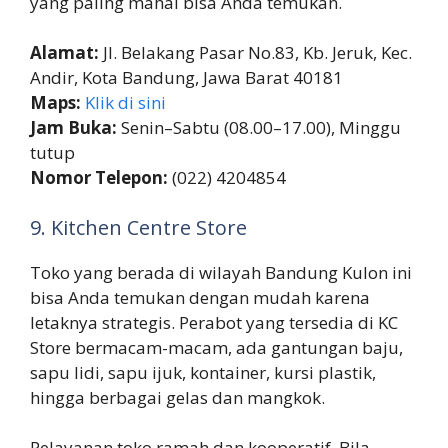
yang paling mahal bisa Anda temukan.
Alamat:
Jl. Belakang Pasar No.83, Kb. Jeruk, Kec.
Andir, Kota Bandung, Jawa Barat 40181
Maps:
Klik di sini
Jam Buka:
Senin–Sabtu (08.00–17.00), Minggu
tutup
Nomor Telepon:
(022) 4204854
9. Kitchen Centre Store
Toko yang berada di wilayah Bandung Kulon ini
bisa Anda temukan dengan mudah karena
letaknya strategis. Perabot yang tersedia di KC
Store bermacam-macam, ada gantungan baju,
sapu lidi, sapu ijuk, kontainer, kursi plastik,
hingga berbagai gelas dan mangkok.
Pelayanan toko ramah dan kooperatif. Bila