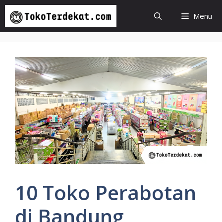
Langsung
Menu
ke
isi
10 Toko Perabotan
di Bandung