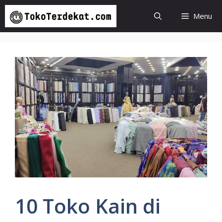
Langsung
Menu
ke
isi
10 Toko Kain di