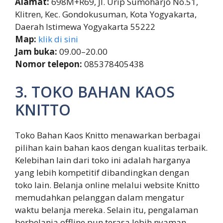
Alamat:
698M+R69, Jl. Urip Sumoharjo No.51,
Klitren, Kec. Gondokusuman, Kota Yogyakarta,
Daerah Istimewa Yogyakarta 55222
Map:
klik di sini
Jam buka:
09.00–20.00
Nomor telepon:
085378405438
3. TOKO BAHAN KAOS
KNITTO
Toko Bahan Kaos Knitto menawarkan berbagai
pilihan kain bahan kaos dengan kualitas terbaik.
Kelebihan lain dari toko ini adalah harganya
yang lebih kompetitif dibandingkan dengan
toko lain. Belanja online melalui website Knitto
memudahkan pelanggan dalam mengatur
waktu belanja mereka. Selain itu, pengalaman
berbelanja offline pun terasa lebih nyaman