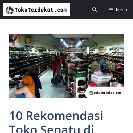
Langsung
Menu
ke
isi
10 Rekomendasi
Toko Sepatu di