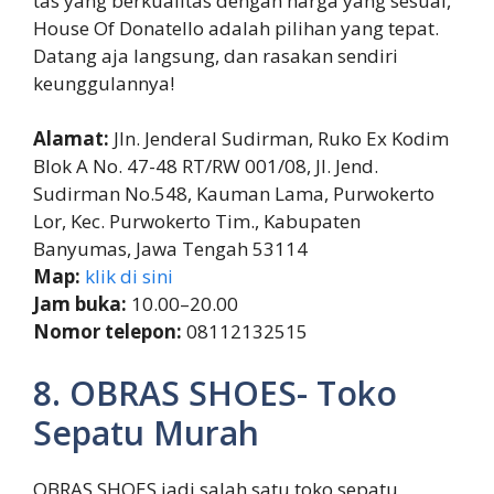
tas yang berkualitas dengan harga yang sesuai,
House Of Donatello adalah pilihan yang tepat.
Datang aja langsung, dan rasakan sendiri
keunggulannya!
Alamat:
Jln. Jenderal Sudirman, Ruko Ex Kodim
Blok A No. 47-48 RT/RW 001/08, Jl. Jend.
Sudirman No.548, Kauman Lama, Purwokerto
Lor, Kec. Purwokerto Tim., Kabupaten
Banyumas, Jawa Tengah 53114
Map:
klik di sini
Jam buka:
10.00–20.00
Nomor telepon:
08112132515
8. OBRAS SHOES- Toko
Sepatu Murah
OBRAS SHOES jadi salah satu toko sepatu