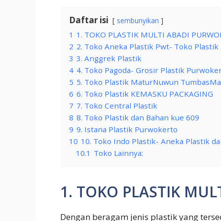
Daftar isi
sembunyikan
1
1. TOKO PLASTIK MULTI ABADI PURW
2
2. Toko Aneka Plastik Pwt- Toko Plasti
3
3. Anggrek Plastik
4
4. Toko Pagoda- Grosir Plastik Purwoke
5
5. Toko Plastik MaturNuwun TumbasMa
6
6. Toko Plastik KEMASKU PACKAGING
7
7. Toko Central Plastik
8
8. Toko Plastik dan Bahan kue 609
9
9. Istana Plastik Purwokerto
10
10. Toko Indo Plastik- Aneka Plastik 
10.1
Toko Lainnya:
1. TOKO PLASTIK MU
Dengan beragam jenis plastik yang terse