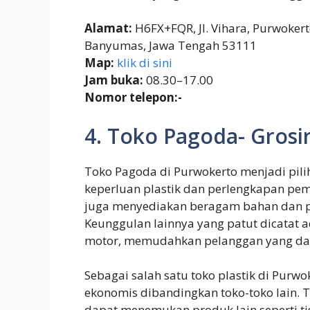
Alamat:
H6FX+FQR, Jl. Vihara, Purwoker
Banyumas, Jawa Tengah 53111
Map:
klik di sini
Jam buka:
08.30–17.00
Nomor telepon:-
4. Toko Pagoda- Grosi
Toko Pagoda di Purwokerto menjadi pili
keperluan plastik dan perlengkapan pemb
juga menyediakan beragam bahan dan p
Keunggulan lainnya yang patut dicatat 
motor, memudahkan pelanggan yang dat
Sebagai salah satu toko plastik di Pur
ekonomis dibandingkan toko-toko lain. T
dapat menemukan produk lain seperti ti