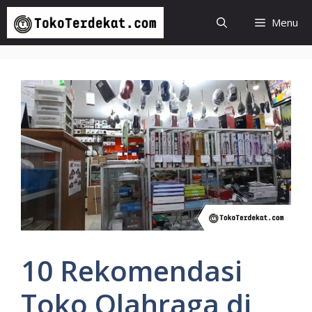
Langsung
Menu
ke
isi
10 Rekomendasi
Toko Olahraga di