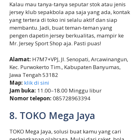
Kalau mau tanya-tanya seputar stok atau jenis
jersey klub sepakbola apa saja yang ada, kontak
yang tertera di toko ini selalu aktif dan siap
membantu. Jadi, buat teman-teman yang
pengen dapetin jersey berkualitas, mampir ke
Mr. Jersey Sport Shop aja. Pasti puas!
Alamat:
H7M7+VPJ, Jl. Senopati, Arcawinangun,
Kec. Purwokerto Tim., Kabupaten Banyumas,
Jawa Tengah 53182
Map:
klik di sini
Jam buka:
11.00–18.00 Minggu libur
Nomor telepon:
085728963394
8. TOKO Mega Jaya
TOKO Mega Jaya, solusi buat kamu yang cari
perlengkapan olahraga. Mulai dari raket, bola,