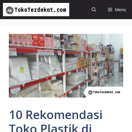
Langsung
Menu
ke
isi
10 Rekomendasi
Toko Plastik di