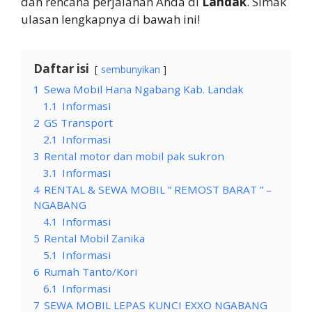
dan rencana perjalanan Anda di
Landak
. Simak
ulasan lengkapnya di bawah ini!
Daftar isi
sembunyikan
1
Sewa Mobil Hana Ngabang Kab. Landak
1.1
Informasi
2
GS Transport
2.1
Informasi
3
Rental motor dan mobil pak sukron
3.1
Informasi
4
RENTAL & SEWA MOBIL ” REMOST BARAT ” –
NGABANG
4.1
Informasi
5
Rental Mobil Zanika
5.1
Informasi
6
Rumah Tanto/Kori
6.1
Informasi
7
SEWA MOBIL LEPAS KUNCI EXXO NGABANG