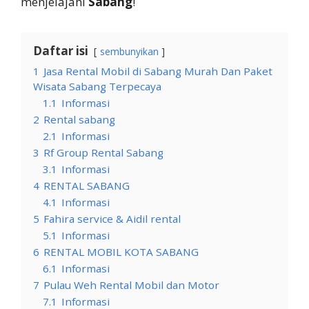
menjelajahi
Sabang
!
Daftar isi
sembunyikan
1
Jasa Rental Mobil di Sabang Murah Dan Paket
Wisata Sabang Terpecaya
1.1
Informasi
2
Rental sabang
2.1
Informasi
3
Rf Group Rental Sabang
3.1
Informasi
4
RENTAL SABANG
4.1
Informasi
5
Fahira service & Aidil rental
5.1
Informasi
6
RENTAL MOBIL KOTA SABANG
6.1
Informasi
7
Pulau Weh Rental Mobil dan Motor
7.1
Informasi