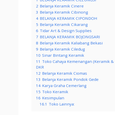
2
Belanja Keramik Cinere
3
Belanja Keramik Cibinong
4
BELANJA KERAMIK CIPONDOH
5
Belanja Keramik Cikarang
6
Tidar Art & Design Supplies
7
BELANJA KERAMIK BOJONGSARI
8
Belanja Keramik Kaliabang Bekasi
9
Belanja Keramik Ciledug
10
Sinar Bintang Keramik
11
Toko Cahaya Kemenangan (Keramik & G
DKR
12
Belanja Keramik Ciomas
13
Belanja Keramik Pondok Gede
14
Karya Graha Cemerlang
15
Toko Keramik
16
Kesimpulan
16.1
Toko Lainnya: