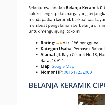
Selanjutnya adalah
Belanja Keramik Ci
koleksi lengkap dan harga yang terjangka
mendapatkan keramik berkualitas. Laya
membuat pengalaman berbelanja di sin
untuk mengunjungi toko ini!
Rating:
4,4
dari 386 pengguna
Kategori Usaha:
Pemasok Bahan
Alamat:
Jl. Raya Cikaret No.18, H
Barat 16914
Map:
Google Map
Nomor HP:
081517232000
BELANJA KERAMIK C