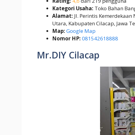
Rating:
4,6
dari 219 pengguna
Kategori Usaha:
Toko Bahan Ban
Alamat:
Jl. Perintis Kemerdekaan
Utara, Kabupaten Cilacap, Jawa T
Map:
Google Map
Nomor HP:
081542618888
Mr.DIY Cilacap