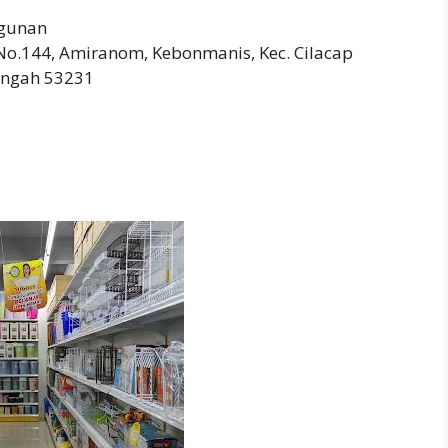
gunan
 No.144, Amiranom, Kebonmanis, Kec. Cilacap
engah 53231