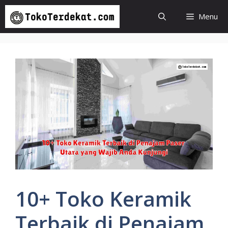
Langsung
Menu
ke
isi
10+ Toko Keramik
Terbaik di Penajam