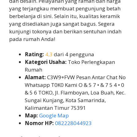
dan desain. Pelayanan yang ramah dan harga
yang terjangkau membuat pengunjung betah
berbelanja di sini. Selain itu, kualitas keramik
yang disediakan juga sangat bagus. Segera
kunjungi tokonya dan berikan sentuhan indah
pada rumah Anda!
Rating:
4,3
dari 4 pengguna
Kategori Usaha:
Toko Perlengkapan
Rumah
Alamat:
C3W9+FVW Pesan Antar Chat No
Whatsapp T0K0 Kami O & 5 7 • & 7 5 4 • 0
& 5 6 TOKO, Jl. Flamboyan, Loa Buah, Kec.
Sungai Kunjang, Kota Samarinda,
Kalimantan Timur 75391
Map:
Google Map
Nomor HP:
082228044923