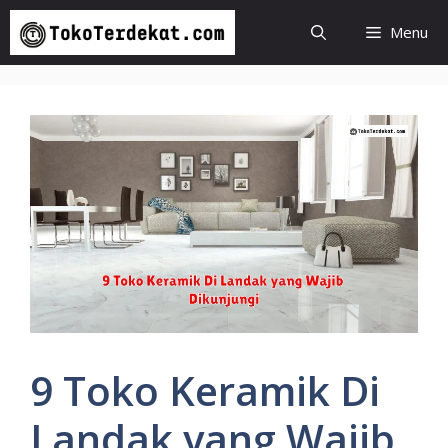
Langsung
Menu
ke
isi
9 Toko Keramik Di
Landak yang Wajib