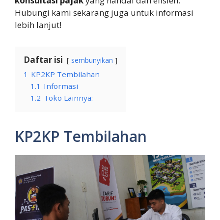
konsultasi pajak
yang handal dan efisien.
Hubungi kami sekarang juga untuk informasi
lebih lanjut!
Daftar isi
sembunyikan
1
KP2KP Tembilahan
1.1
Informasi
1.2
Toko Lainnya:
KP2KP Tembilahan