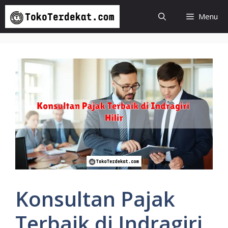
Langsung
Menu
ke
isi
Konsultan Pajak
Terbaik di Indragiri