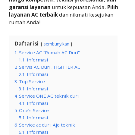
garansi layanan
untuk kepuasan Anda.
Pilih
layanan AC terbaik
dan nikmati kesejukan
rumah Anda!
Daftar isi
sembunyikan
1
Service AC “Rumah AC Duri”
1.1
Informasi
2
Servis AC Duri . FIGHTER AC
2.1
Informasi
3
Top Service
3.1
Informasi
4
Service ONE AC teknik duri
4.1
Informasi
5
One’s Service
5.1
Informasi
6
Service ac duri. Ajo teknik
6.1
Informasi