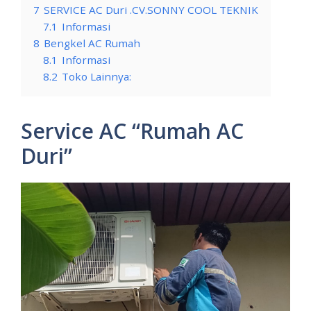
7
SERVICE AC Duri .CV.SONNY COOL TEKNIK
7.1
Informasi
8
Bengkel AC Rumah
8.1
Informasi
8.2
Toko Lainnya:
Service AC “Rumah AC
Duri”