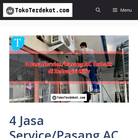
Langsung
Menu
ke
isi
4 Jasa
Service/Pasang AC