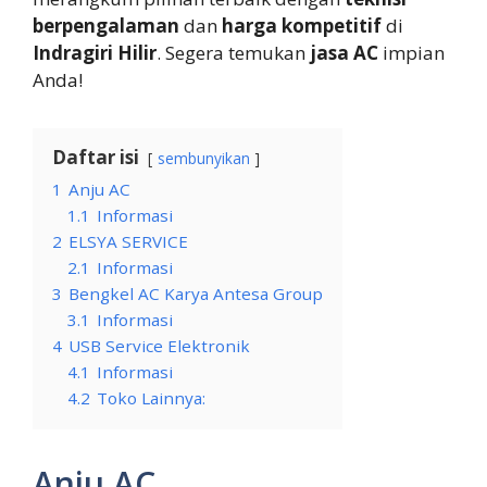
berpengalaman
dan
harga kompetitif
di
Indragiri Hilir
. Segera temukan
jasa AC
impian
Anda!
Daftar isi
sembunyikan
1
Anju AC
1.1
Informasi
2
ELSYA SERVICE
2.1
Informasi
3
Bengkel AC Karya Antesa Group
3.1
Informasi
4
USB Service Elektronik
4.1
Informasi
4.2
Toko Lainnya:
Anju AC