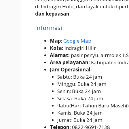
di Indragiri Hulu, dan layak untuk dip
dan kepuasan
.
Informasi
Map:
Google Map
Kota:
Indragiri Hilir
Alamat:
pasir penyu. airmolek 1.Su
Area pelayanan:
Kabupaten Indra
Jam Operasional:
Sabtu: Buka 24 jam
Minggu: Buka 24 jam
Senin: Buka 24 jam
Selasa: Buka 24 jam
Rabu(Hari Tahun Baru Masehi)
Kamis: Buka 24 jam
Jumat: Buka 24 jam
Telepon:
0822-9691-7138