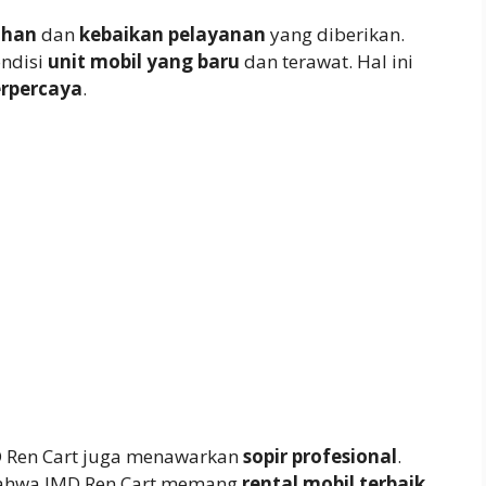
ahan
dan
kebaikan pelayanan
yang diberikan.
ondisi
unit mobil yang baru
dan terawat. Hal ini
erpercaya
.
D Ren Cart juga menawarkan
sopir profesional
.
ahwa JMD Ren Cart memang
rental mobil terbaik