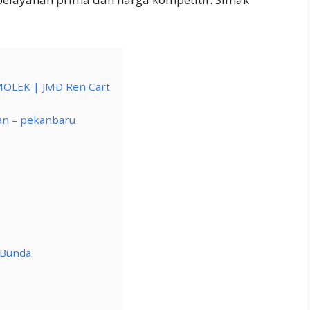
OLEK | JMD Ren Cart
han – pekanbaru
 Bunda