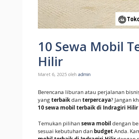
10 Sewa Mobil Te
Hilir
Maret 6, 2025
oleh
admin
Berencana liburan atau perjalanan bisni
yang
terbaik
dan
terpercaya
? Jangan k
10 sewa mobil terbaik di Indragiri Hilir
Temukan pilihan
sewa mobil
dengan ber
sesuai kebutuhan dan
budget
Anda. Ka
mobil terbaik di Indragiri Hilir
dengan p