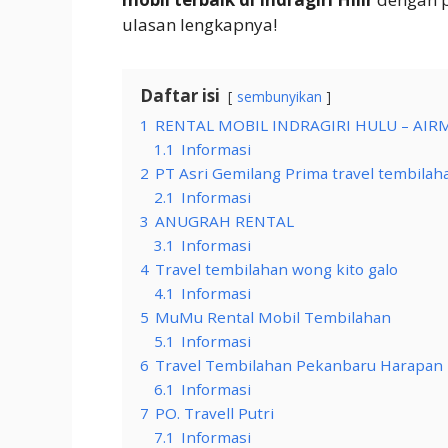
ulasan lengkapnya!
Daftar isi
sembunyikan
1
RENTAL MOBIL INDRAGIRI HULU – AIRM
1.1
Informasi
2
PT Asri Gemilang Prima travel tembila
2.1
Informasi
3
ANUGRAH RENTAL
3.1
Informasi
4
Travel tembilahan wong kito galo
4.1
Informasi
5
MuMu Rental Mobil Tembilahan
5.1
Informasi
6
Travel Tembilahan Pekanbaru Harapan
6.1
Informasi
7
PO. Travell Putri
7.1
Informasi