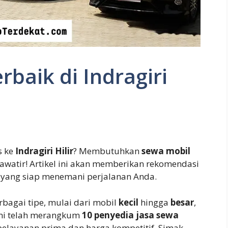
rbaik di Indragiri
s ke
Indragiri Hilir
? Membutuhkan
sewa mobil
hawatir! Artikel ini akan memberikan rekomendasi
yang siap menemani perjalanan Anda.
bagai tipe, mulai dari mobil
kecil
hingga
besar
,
mi telah merangkum
10 penyedia jasa sewa
elayanan prima dan harga kompetitif. Simak