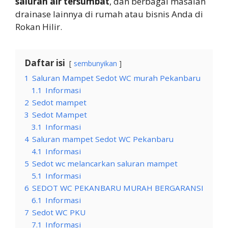
saluran air tersumbat
, dan berbagai masalah
drainase lainnya di rumah atau bisnis Anda di
Rokan Hilir.
Daftar isi
sembunyikan
1
Saluran Mampet Sedot WC murah Pekanbaru
1.1
Informasi
2
Sedot mampet
3
Sedot Mampet
3.1
Informasi
4
Saluran mampet Sedot WC Pekanbaru
4.1
Informasi
5
Sedot wc melancarkan saluran mampet
5.1
Informasi
6
SEDOT WC PEKANBARU MURAH BERGARANSI
6.1
Informasi
7
Sedot WC PKU
7.1
Informasi