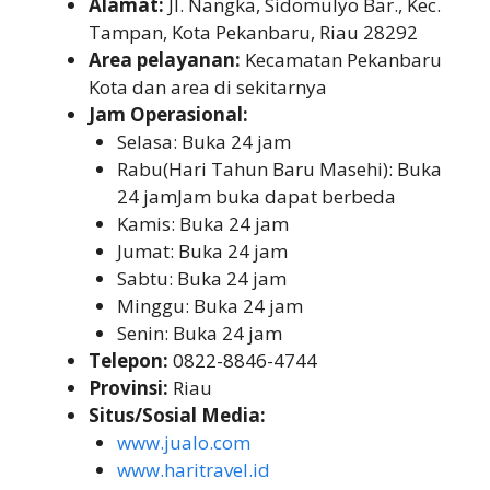
Alamat:
Jl. Nangka, Sidomulyo Bar., Kec.
Tampan, Kota Pekanbaru, Riau 28292
Area pelayanan:
Kecamatan Pekanbaru
Kota dan area di sekitarnya
Jam Operasional:
Selasa: Buka 24 jam
Rabu(Hari Tahun Baru Masehi): Buka
24 jamJam buka dapat berbeda
Kamis: Buka 24 jam
Jumat: Buka 24 jam
Sabtu: Buka 24 jam
Minggu: Buka 24 jam
Senin: Buka 24 jam
Telepon:
0822-8846-4744
Provinsi:
Riau
Situs/Sosial Media:
www.jualo.com
www.haritravel.id