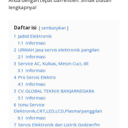
Anda dengan cepat dan efisien. Simak ulasan
lengkapnya!
Daftar isi
sembunyikan
1
Jadiid Elektronik
1.1
Informasi
2
URWAH Jasa servis elektronik pangilan
2.1
Informasi
3
Service AC, Kulkas, Mesin Cuci, dll
3.1
Informasi
4
Pro Servis Elektro
4.1
Informasi
5
CV. GLOBAL TEKNIK BANJARNEGARA
5.1
Informasi
6
Ismu Service
Elektronik,CRT,LED,LCD,Plasma/panggilan
6.1
Informasi
7
Servis Elektronik dan Listrik Godzierfm