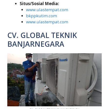
Situs/Sosial Media:
www.ulastempat.com
bkppkutim.com
www.ulastempat.com
CV. GLOBAL TEKNIK
BANJARNEGARA