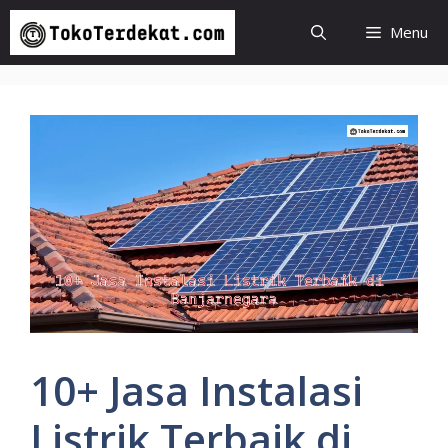
Langsung
Menu
ke
isi
10+ Jasa Instalasi
Listrik Terbaik di