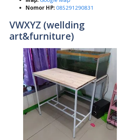
Nomor HP:
085291290831
VWXYZ (wellding
art&furniture)