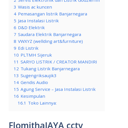
3
Wasis ac kuncen
4
Pemasangan listrik Banjarnegara
5
Jasa Instalasi Listrik
6
D&D Elektrik
7
Saudara Elektrik Banjarnegara
8
VWXYZ (wellding art&furniture)
9
Edi Listrik
10
PLTMH Sijeruk
11
SARYO LISTRIK / CREATOR MANDIRI
12
Tukang Listrik Banjarnegara
13
Sugengriksaujik3
14
Gendis Audio
15
Agung Service – Jasa Instalasi Listrik
16
Kesimpulan
16.1
Toko Lainnya:
FlomithaJAYA cctv