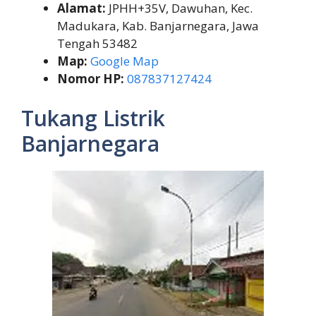
Alamat:
JPHH+35V, Dawuhan, Kec.
Madukara, Kab. Banjarnegara, Jawa
Tengah 53482
Map:
Google Map
Nomor HP:
087837127424
Tukang Listrik
Banjarnegara