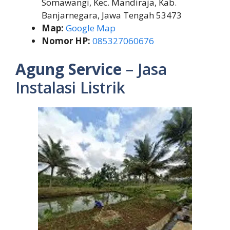
Somawangi, Kec. Mandiraja, Kab.
Banjarnegara, Jawa Tengah 53473
Map:
Google Map
Nomor HP:
085327060676
Agung Service
– Jasa
Instalasi Listrik