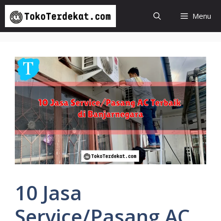
Langsung
Menu
ke
isi
10 Jasa
Service/Pasang AC