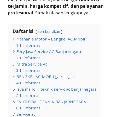
terjamin, harga kompetitif, dan pelayanan
profesional
. Simak ulasan lengkapnya!
Daftar isi
sembunyikan
1
Nathania Motor – Bengkel AC Mobil
1.1
Informasi
2
Fery Jasa Service AC Banjarnegara
2.1
Informasi
3
Mitra Service Ac
3.1
Informasi
4
BENGKEL AC MOBIL(garasi_ac)
4.1
Informasi
5
Jaya mandiri teknik servic ac banjarnegara
5.1
Informasi
6
CV. GLOBAL TEKNIK BANJARNEGARA
6.1
Informasi
7
Service ac