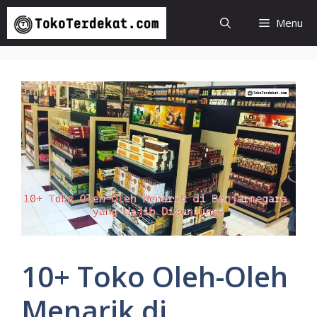
Langsung
Menu
ke
isi
10+ Toko Oleh-Oleh
Menarik di