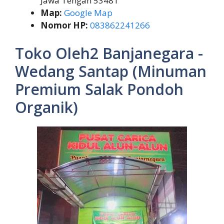
Jawa Tengah 53481
Map:
Google Map
Nomor HP:
083862241266
Toko Oleh2 Banjanegara -
Wedang Santap (Minuman
Premium Salak Pondoh
Organik)