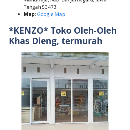
Tengah 53473
Map:
Google Map
*KENZO* Toko Oleh-Oleh
Khas Dieng, termurah