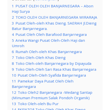
1
PUSAT OLEH OLEH BANJARNEGARA – Abon
Haji Surya
2
TOKO OLEH OLEH BANJARNEGARA WIRARAJA
3
Pusat Oleh-oleh Khas Dieng. SAERAH Jl.Dieng
Batur Banjarnegara.
4
Pusat Oleh Oleh Barafood Banjarnegara
5
Aneka Wangi Pusat Oleh-Oleh Haji dan
Umroh
6
Rumah Oleh-oleh Khas Banjarnegara
7
Toko Oleh-Oleh Khas Dieng
8
Toko Oleh-oleh Banjarnegara by Dipayuda
9
Toko Oleh-Oleh Sari Rasa Khas Banjarnegara
10
Pusat Oleh-Oleh Syafida Banjarnegara
11
Pamekar Daya Pusat Oleh Oleh
Banjarnegara
12
Toko Oleh2 Banjanegara -Wedang Santap
(Minuman Premium Salak Pondoh Organik)
13
Toko Oleh-oleh Bu Pur
14
*KENZO* Toko Oleh-Oleh Khas Dieng,