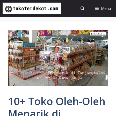
Langsung
Menu
ke
isi
10+ Toko Oleh-Oleh
Menarik di