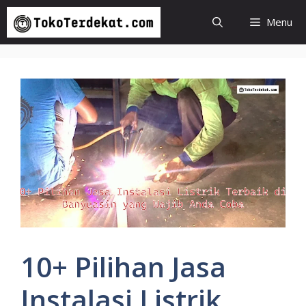
Langsung
Menu
ke
isi
10+ Pilihan Jasa
Instalasi Listrik