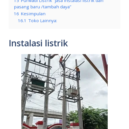
15
Purwadi Listrik “jasa instalasi listrik dan
pasang baru /tambah daya”
16
Kesimpulan
16.1
Toko Lainnya:
Instalasi listrik