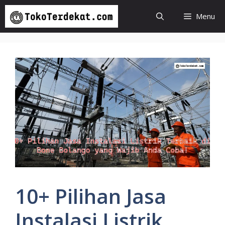
Langsung
Menu
ke
isi
10+ Pilihan Jasa
Instalasi Listrik