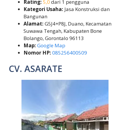
Rating:
5,0
dari 1 pengguna
Kategori Usaha:
Jasa Konstruksi dan
Bangunan
Alamat:
G5J4+P8J, Duano, Kecamatan
Suwawa Tengah, Kabupaten Bone
Bolango, Gorontalo 96113
Map:
Google Map
Nomor HP:
085256400509
CV. ASARATE