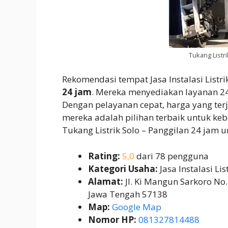
Tukang Listri
Rekomendasi tempat Jasa Instalasi Listr
24 jam
. Mereka menyediakan layanan 24
Dengan pelayanan cepat, harga yang terj
mereka adalah pilihan terbaik untuk kebu
Tukang Listrik Solo – Panggilan 24 jam
Rating:
5,0
dari 78 pengguna
Kategori Usaha:
Jasa Instalasi Lis
Alamat:
Jl. Ki Mangun Sarkoro No.
Jawa Tengah 57138
Map:
Google Map
Nomor HP:
081327814488