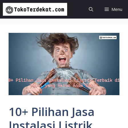
Langsung
Menu
ke
isi
10+ Pilihan Jasa
Instalasi Listrik