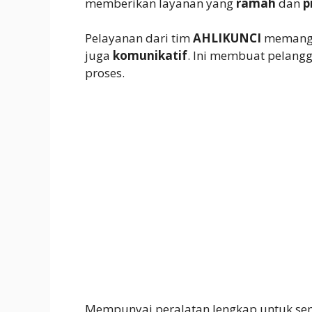
memberikan layanan yang
ramah
dan
p
Pelayanan dari tim
AHLIKUNCI
memang m
juga
komunikatif
. Ini membuat pelan
proses.
Mempunyai peralatan lengkap untuk se