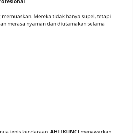
rofesional
.
emuaskan. Mereka tidak hanya supel, tetapi
ggan merasa nyaman dan diutamakan selama
mua jenis kendaraan,
AHLIKUNCI
menawarkan