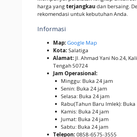
harga yang
terjangkau
dan bersaing. D
rekomendasi untuk kebutuhan Anda.
Informasi
Map:
Google Map
Kota:
Salatiga
Alamat:
Jl. Ahmad Yani No.24, Kali
Tengah 50724
Jam Operasional:
Minggu: Buka 24 jam
Senin: Buka 24 jam
Selasa: Buka 24 jam
Rabu(Tahun Baru Imlek): Buka
Kamis: Buka 24 jam
Jumat: Buka 24 jam
Sabtu: Buka 24 jam
Telepon:
0858-6575-3555