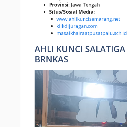
Provinsi:
Jawa Tengah
Situs/Sosial Media:
www.ahlikuncisemarang.net
klikdijuragan.com
masalkhairaatpusatpalu.sch.id
AHLI KUNCI SALATIGA
BRNKAS