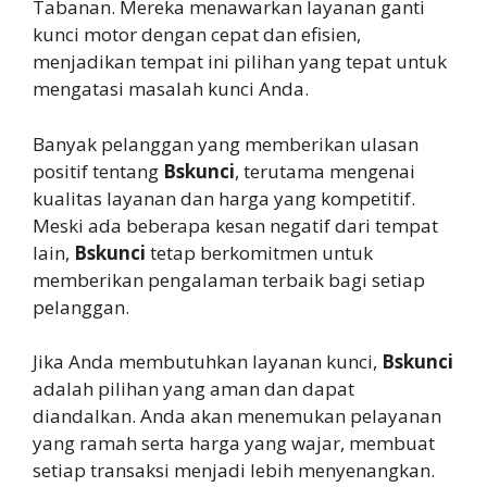
Tabanan. Mereka menawarkan layanan ganti
kunci motor dengan cepat dan efisien,
menjadikan tempat ini pilihan yang tepat untuk
mengatasi masalah kunci Anda.
Banyak pelanggan yang memberikan ulasan
positif tentang
Bskunci
, terutama mengenai
kualitas layanan dan harga yang kompetitif.
Meski ada beberapa kesan negatif dari tempat
lain,
Bskunci
tetap berkomitmen untuk
memberikan pengalaman terbaik bagi setiap
pelanggan.
Jika Anda membutuhkan layanan kunci,
Bskunci
adalah pilihan yang aman dan dapat
diandalkan. Anda akan menemukan pelayanan
yang ramah serta harga yang wajar, membuat
setiap transaksi menjadi lebih menyenangkan.