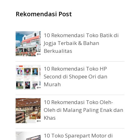
Rekomendasi Post
10 Rekomendasi Toko Batik di
Jogja Terbaik & Bahan
Berkualitas
10 Rekomendasi Toko HP
Second di Shopee Ori dan
Murah
10 Rekomendasi Toko Oleh-
Oleh di Malang Paling Enak dan
Khas
10 Toko Sparepart Motor di