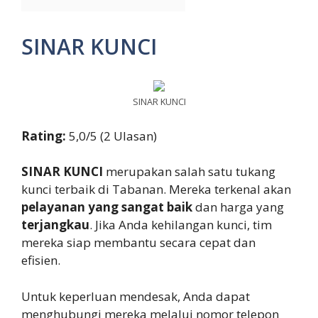
SINAR KUNCI
SINAR KUNCI
Rating:
5,0/5 (2 Ulasan)
SINAR KUNCI
merupakan salah satu tukang
kunci terbaik di Tabanan. Mereka terkenal akan
pelayanan yang sangat baik
dan harga yang
terjangkau
. Jika Anda kehilangan kunci, tim
mereka siap membantu secara cepat dan
efisien.
Untuk keperluan mendesak, Anda dapat
menghubungi mereka melalui nomor telepon