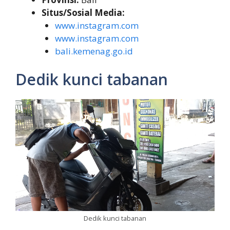
Situs/Sosial Media:
www.instagram.com
www.instagram.com
bali.kemenag.go.id
Dedik kunci tabanan
Dedik kunci tabanan