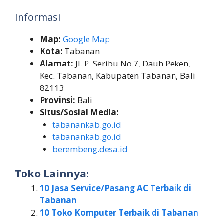
Informasi
Map:
Google Map
Kota:
Tabanan
Alamat:
Jl. P. Seribu No.7, Dauh Peken,
Kec. Tabanan, Kabupaten Tabanan, Bali
82113
Provinsi:
Bali
Situs/Sosial Media:
tabanankab.go.id
tabanankab.go.id
berembeng.desa.id
Toko Lainnya:
10 Jasa Service/Pasang AC Terbaik di
Tabanan
10 Toko Komputer Terbaik di Tabanan