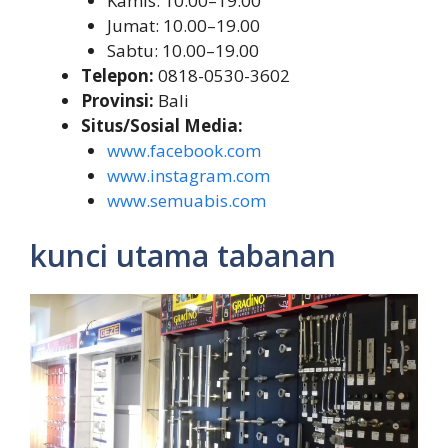
Kamis: 10.00–19.00
Jumat: 10.00–19.00
Sabtu: 10.00–19.00
Telepon:
0818-0530-3602
Provinsi:
Bali
Situs/Sosial Media:
www.facebook.com
www.instagram.com
www.semuabis.com
kunci utama tabanan