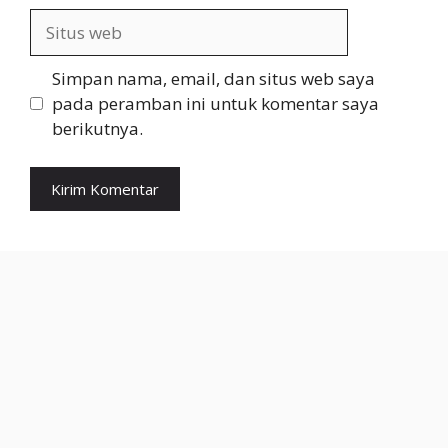
Situs
web
Simpan nama, email, dan situs web saya
pada peramban ini untuk komentar saya
berikutnya.