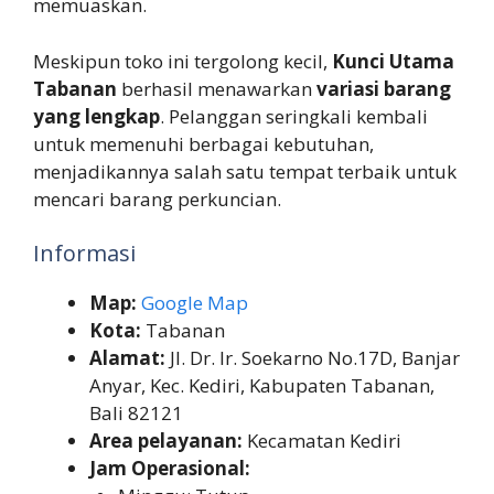
memuaskan.
Meskipun toko ini tergolong kecil,
Kunci Utama
Tabanan
berhasil menawarkan
variasi barang
yang lengkap
. Pelanggan seringkali kembali
untuk memenuhi berbagai kebutuhan,
menjadikannya salah satu tempat terbaik untuk
mencari barang perkuncian.
Informasi
Map:
Google Map
Kota:
Tabanan
Alamat:
Jl. Dr. Ir. Soekarno No.17D, Banjar
Anyar, Kec. Kediri, Kabupaten Tabanan,
Bali 82121
Area pelayanan:
Kecamatan Kediri
Jam Operasional: