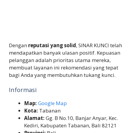
Dengan
reputasi yang solid
, SINAR KUNCI telah
mendapatkan banyak ulasan positif. Kepuasan
pelanggan adalah prioritas utama mereka,
membuat layanan ini rekomendasi yang tepat
bagi Anda yang membutuhkan tukang kunci.
Informasi
Map:
Google Map
Kota:
Tabanan
Alamat:
Gg. B No.10, Banjar Anyar, Kec.
Kediri, Kabupaten Tabanan, Bali 82121
Provinsi:
Bali