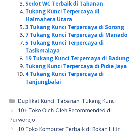
Sedot WC Terbaik di Tabanan
Tukang Kunci Terpercaya di
Halmahera Utara
3 Tukang Kunci Terpercaya di Sorong
7 Tukang Kunci Terpercaya di Manado
5 Tukang Kunci Terpercaya di
Tasikmalaya
19 Tukang Kunci Terpercaya di Badung
Tukang Kunci Terpercaya di Pidie Jaya
4 Tukang Kunci Terpercaya di
Tanjungbalai
Kategori
Duplikat Kunci
,
Tabanan
,
Tukang Kunci
10+ Toko Oleh-Oleh Recommended di
Purworejo
10 Toko Komputer Terbaik di Rokan Hilir