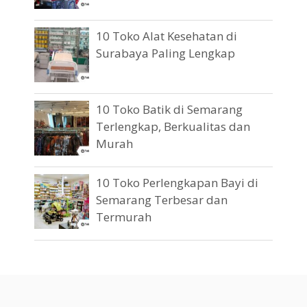
10 Toko Alat Kesehatan di
Surabaya Paling Lengkap
10 Toko Batik di Semarang
Terlengkap, Berkualitas dan
Murah
10 Toko Perlengkapan Bayi di
Semarang Terbesar dan
Termurah