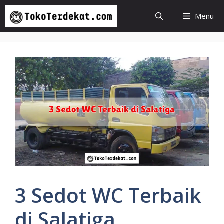
Langsung
Menu
ke
isi
3 Sedot WC Terbaik
di Salatiga