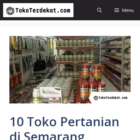
Langsung
Menu
ke
isi
10 Toko Pertanian
di Semarang