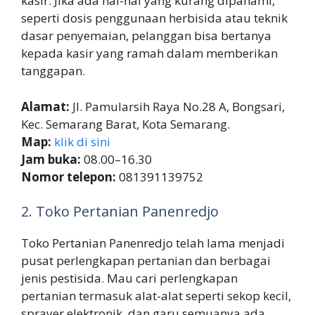
kasir. Jika ada hal-hal yang kurang dipahami,
seperti dosis penggunaan herbisida atau teknik
dasar penyemaian, pelanggan bisa bertanya
kepada kasir yang ramah dalam memberikan
tanggapan.
Alamat:
Jl. Pamularsih Raya No.28 A, Bongsari,
Kec. Semarang Barat, Kota Semarang.
Map:
klik di sini
Jam buka:
08.00–16.30
Nomor telepon:
081391139752
2. Toko Pertanian Panenredjo
Toko Pertanian Panenredjo telah lama menjadi
pusat perlengkapan pertanian dan berbagai
jenis pestisida. Mau cari perlengkapan
pertanian termasuk alat-alat seperti sekop kecil,
sprayer elektronik, dan garu semuanya ada.