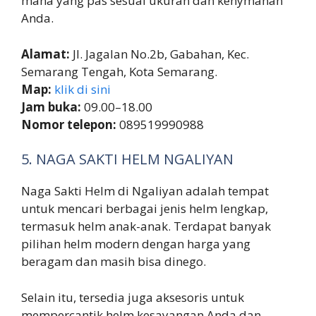
mana yang pas sesuai ukuran dan kenymanan
Anda.
Alamat:
Jl. Jagalan No.2b, Gabahan, Kec.
Semarang Tengah, Kota Semarang.
Map:
klik di sini
Jam buka:
09.00–18.00
Nomor telepon:
089519990988
5. NAGA SAKTI HELM NGALIYAN
Naga Sakti Helm di Ngaliyan adalah tempat
untuk mencari berbagai jenis helm lengkap,
termasuk helm anak-anak. Terdapat banyak
pilihan helm modern dengan harga yang
beragam dan masih bisa dinego.
Selain itu, tersedia juga aksesoris untuk
mempercantik helm kesayangan Anda dan