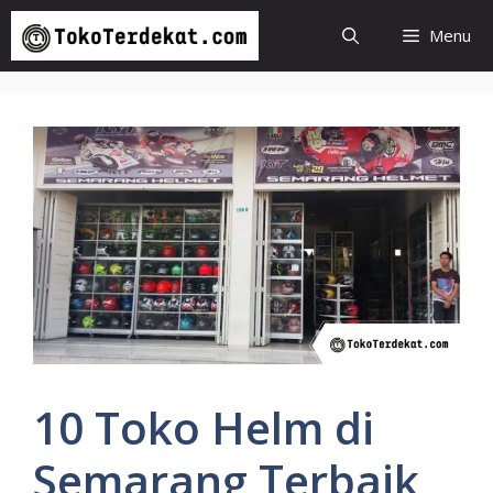
Langsung
Menu
ke
isi
10 Toko Helm di
Semarang Terbaik