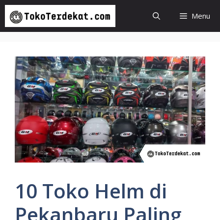
Langsung
Menu
ke
isi
10 Toko Helm di
Pekanbaru Paling