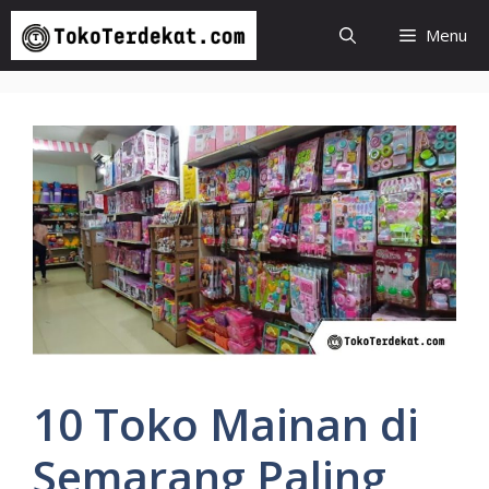
Langsung
Menu
ke
isi
10 Toko Mainan di
Semarang Paling