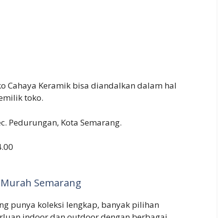
o Cahaya Keramik bisa diandalkan dalam hal
milik toko.
 Kec. Pedurungan, Kota Semarang.
4.00
k Murah Semarang
ng punya koleksi lengkap, banyak pilihan
erluan indoor dan outdoor dengan berbagai