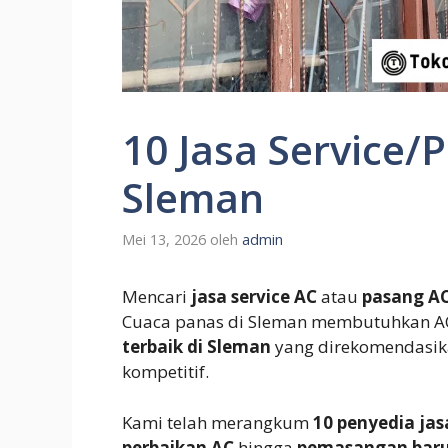
10 Jasa Service/
Sleman
Mei 13, 2026
oleh
admin
Mencari
jasa service AC
atau
pasang AC
Cuaca panas di Sleman membutuhkan A
terbaik di Sleman
yang direkomendasika
kompetitif.
Kami telah merangkum
10 penyedia jas
perbaikan AC
hingga
pemasangan bar