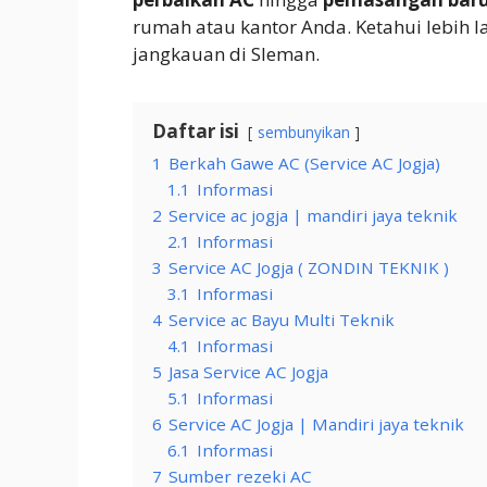
rumah atau kantor Anda. Ketahui lebih l
jangkauan di Sleman.
Daftar isi
sembunyikan
1
Berkah Gawe AC (Service AC Jogja)
1.1
Informasi
2
Service ac jogja | mandiri jaya teknik
2.1
Informasi
3
Service AC Jogja ( ZONDIN TEKNIK )
3.1
Informasi
4
Service ac Bayu Multi Teknik
4.1
Informasi
5
Jasa Service AC Jogja
5.1
Informasi
6
Service AC Jogja | Mandiri jaya teknik
6.1
Informasi
7
Sumber rezeki AC