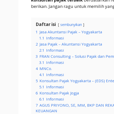
berikan. Jangan ragu untuk memilih yan
Daftar isi
sembunyikan
1
Jasa Akuntansi Pajak – Yogyakarta
1.1
Informasi
2
Jasa Pajak – Akuntansi Yogyakarta
2.1
Informasi
3
FRAN Consulting – Solusi Pajak dan P
3.1
Informasi
4
MNCo.
4.1
Informasi
5
Konsultan Pajak Yogyakarta – (EDS) Ent
5.1
Informasi
6
Konsultan Pajak Jogja
6.1
Informasi
7
AGUS PRIYONO, SE, MM, BKP DAN RE
KEUANGAN