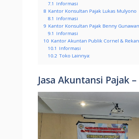
7.1
Informasi
8
Kantor Konsultan Pajak Lukas Mulyono
8.1
Informasi
9
Kantor Konsultan Pajak Benny Gunawan
9.1
Informasi
10
Kantor Akuntan Publik Cornel & Rekan
10.1
Informasi
10.2
Toko Lainnya:
Jasa Akuntansi Pajak 