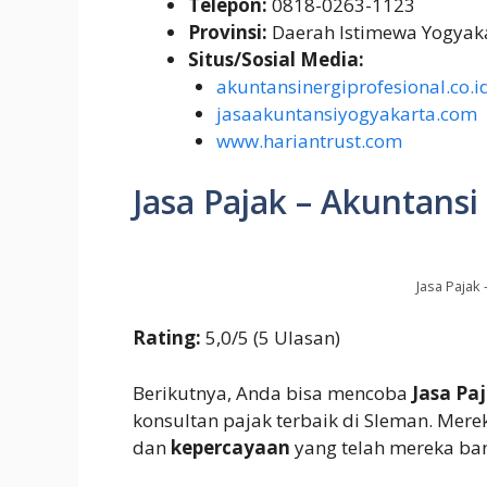
Telepon:
0818-0263-1123
Provinsi:
Daerah Istimewa Yogyak
Situs/Sosial Media:
akuntansinergiprofesional.co.i
jasaakuntansiyogyakarta.com
www.hariantrust.com
Jasa Pajak – Akuntans
Jasa Pajak
Rating:
5,0/5 (5 Ulasan)
Berikutnya, Anda bisa mencoba
Jasa Pa
konsultan pajak terbaik di Sleman. Mere
dan
kepercayaan
yang telah mereka ban