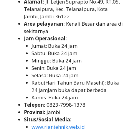
Alamat:
Jl. Letjen Suprapto No.49, RT.05,
Telanaipura, Kec. Telanaipura, Kota
Jambi, Jambi 36122
Area pelayanan:
Kenali Besar dan area di
sekitarnya
Jam Operasional:
Jumat: Buka 24 jam
Sabtu: Buka 24 jam
Minggu: Buka 24 jam
Senin: Buka 24 jam
Selasa: Buka 24 jam
Rabu(Hari Tahun Baru Masehi): Buka
24 jamJam buka dapat berbeda
Kamis: Buka 24 jam
Telepon:
0823-7998-1378
Provinsi:
Jambi
Situs/Sosial Media:
www.riantehnik.web.id