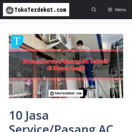
Langsung
Menu
ke
isi
10 Jasa
Service/Pasang AC