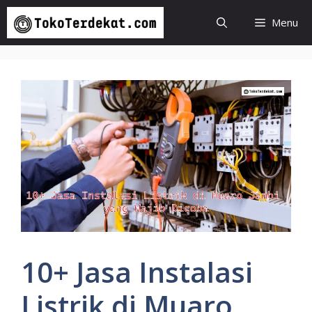
Langsung
Menu
ke
isi
10+ Jasa Instalasi
Listrik di Muaro