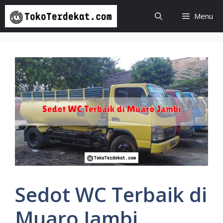
Langsung
Menu
ke
isi
Sedot WC Terbaik di
Muaro Jambi