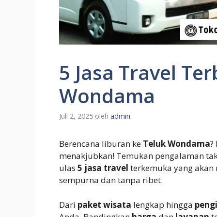
5 Jasa Travel Ter
Wondama
Juli 2, 2025
oleh
admin
Berencana liburan ke
Teluk Wondama
?
menakjubkan! Temukan pengalaman tak
ulas
5 jasa travel
terkemuka yang akan
sempurna dan tanpa ribet.
Dari
paket wisata
lengkap hingga
peng
Anda. Bandingkan
harga
dan
layanan
t