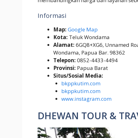
membandingkan harga dan layanan seb
Informasi
Map:
Google Map
Kota:
Teluk Wondama
Alamat:
6GQ8+XG6, Unnamed Road, 
Wondama, Papua Bar. 98362
Telepon:
0852-4433-4494
Provinsi:
Papua Barat
Situs/Sosial Media:
bkppkutim.com
bkppkutim.com
www.instagram.com
DHEWAN TOUR & TRA