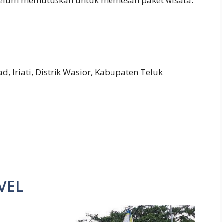
elum memutuskan untuk memesan paket wisata.
Iriati, Distrik Wasior, Kabupaten Teluk
VEL