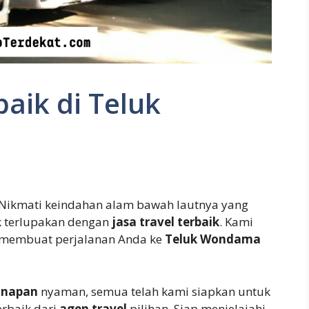
baik di Teluk
 Nikmati keindahan alam bawah lautnya yang
 terlupakan dengan
jasa travel terbaik
. Kami
 membuat perjalanan Anda ke
Teluk Wondama
inapan
nyaman, semua telah kami siapkan untuk
erbaik dari
agen travel
pilihan. Siap menjelajahi