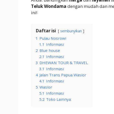
Teluk Wondama
dengan mudah dan men
ini!
Daftar isi
sembunyikan
1
Pulau Nosrowi
1.1
Informasi
2
Blue house
2.1
Informasi
3
DHEWAN TOUR & TRAVEL
3.1
Informasi
4
Jalan Trans Papua Wasior
4.1
Informasi
5
Wasior
5.1
Informasi
5.2
Toko Lainnya: