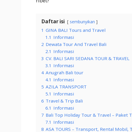
ribet?
Daftar isi
sembunyikan
1
GINA BALI Tours and Travel
1.1
Informasi
2
Dewata Tour And Travel Bali
2.1
Informasi
3
CV. BALI SARI SEDANA TOUR & TRAVEL
3.1
Informasi
4
Anugrah Bali tour
4.1
Informasi
5
AZILA TRANSPORT
5.1
Informasi
6
Travel & Trip Bali
6.1
Informasi
7
Bali Top Holiday Tour & Travel – Paket 
7.1
Informasi
8
ASA TOURS – Transport, Rental Mobil, T