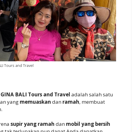
LI Tours and Travel
?
GINA BALI Tours and Travel
adalah salah satu
nan yang
memuaskan
dan
ramah
, membuat
.
rena
supir yang ramah
dan
mobil yang bersih
g tak terlupakan pun dapat Anda dapatkan