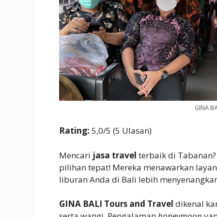
GINA BA
Rating:
5,0/5 (5 Ulasan)
Mencari
jasa travel
terbaik di Tabanan
pilihan tepat! Mereka menawarkan laya
liburan Anda di Bali lebih menyenangkan
GINA BALI Tours and Travel
dikenal ka
serta wangi. Pengalaman
honeymoon
yan