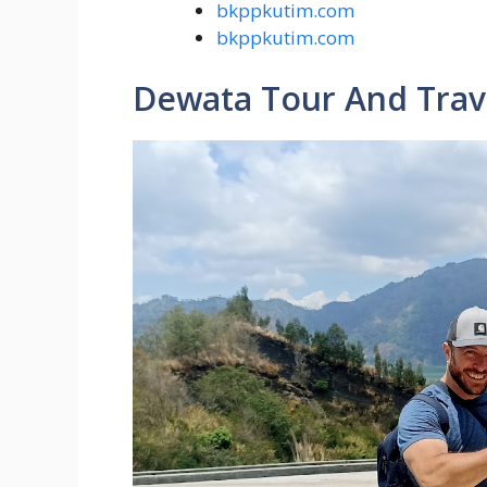
bkppkutim.com
bkppkutim.com
Dewata Tour And Trave