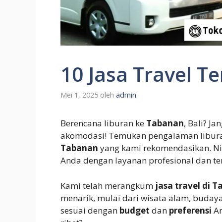
10 Jasa Travel T
Mei 1, 2025
oleh
admin
Berencana liburan ke
Tabanan
, Bali? J
akomodasi! Temukan pengalaman libura
Tabanan
yang kami rekomendasikan. N
Anda dengan layanan profesional dan te
Kami telah merangkum
jasa travel di 
menarik, mulai dari wisata alam, buday
sesuai dengan
budget
dan
preferensi
An