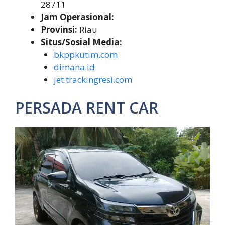
28711
Jam Operasional:
Provinsi:
Riau
Situs/Sosial Media:
bkppkutim.com
dimana.id
jet.trackingresi.com
PERSADA RENT CAR