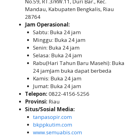
No.59, RT.3/RW.11, Duri Bar., Kec.
Mandau, Kabupaten Bengkalis, Riau
28764
Jam Operasional:
Sabtu: Buka 24 jam
Minggu: Buka 24 jam
Senin: Buka 24 jam
Selasa: Buka 24 jam
Rabu(Hari Tahun Baru Masehi): Buka
24 jamJam buka dapat berbeda
Kamis: Buka 24 jam
Jumat: Buka 24 jam
Telepon:
0822-4156-5256
Provinsi:
Riau
Situs/Sosial Media:
tanpasopir.com
bkppkutim.com
www.semuabis.com