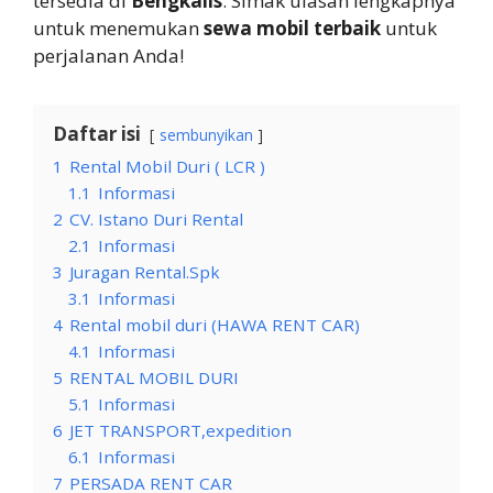
tersedia di
Bengkalis
. Simak ulasan lengkapnya
untuk menemukan
sewa mobil terbaik
untuk
perjalanan Anda!
Daftar isi
sembunyikan
1
Rental Mobil Duri ( LCR )
1.1
Informasi
2
CV. Istano Duri Rental
2.1
Informasi
3
Juragan Rental.Spk
3.1
Informasi
4
Rental mobil duri (HAWA RENT CAR)
4.1
Informasi
5
RENTAL MOBIL DURI
5.1
Informasi
6
JET TRANSPORT,expedition
6.1
Informasi
7
PERSADA RENT CAR