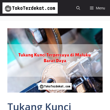
Langsung
Menu
ke
isi
Tukang Kunci