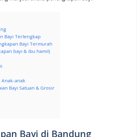
ung
an Bayi Terlengkap
engkapan Bayi Termurah
apan bayi & ibu hamil)
ys
& Anak-anak
ian Bayi Satuan & Grosir
apan Bayi di Bandung