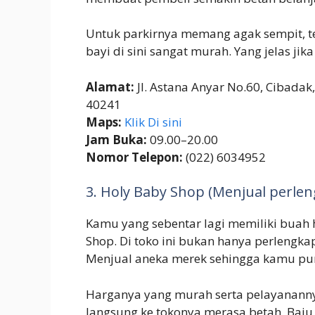
Untuk parkirnya memang agak sempit, te
bayi di sini sangat murah. Yang jelas ji
Alamat:
Jl. Astana Anyar No.60, Cibadak
40241
Maps:
Klik Di sini
Jam Buka:
09.00–20.00
Nomor Telepon:
(022) 6034952
3. Holy Baby Shop (Menjual perlen
Kamu yang sebentar lagi memiliki buah h
Shop. Di toko ini bukan hanya perlengka
Menjual aneka merek sehingga kamu pun
Harganya yang murah serta pelayanan
langsung ke tokonya merasa betah. Baju d