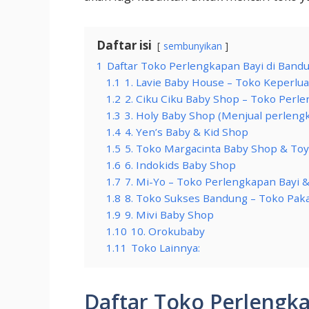
Daftar isi
sembunyikan
1
Daftar Toko Perlengkapan Bayi di Band
1.1
1. Lavie Baby House – Toko Keperlu
1.2
2. Ciku Ciku Baby Shop – Toko Perl
1.3
3. Holy Baby Shop (Menjual perlengk
1.4
4. Yen’s Baby & Kid Shop
1.5
5. Toko Margacinta Baby Shop & To
1.6
6. Indokids Baby Shop
1.7
7. Mi-Yo – Toko Perlengkapan Bayi 
1.8
8. Toko Sukses Bandung – Toko Paka
1.9
9. Mivi Baby Shop
1.10
10. Orokubaby
1.11
Toko Lainnya:
Daftar Toko Perlengk