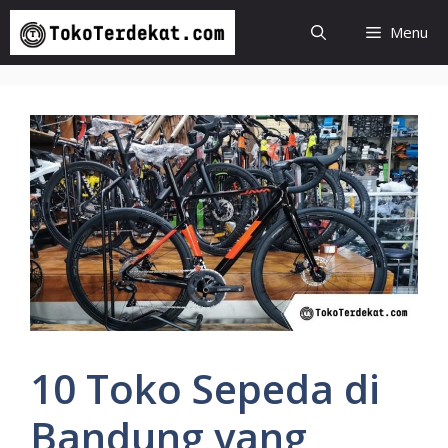
Langsung
Menu
ke
isi
10 Toko Sepeda di
Bandung yang