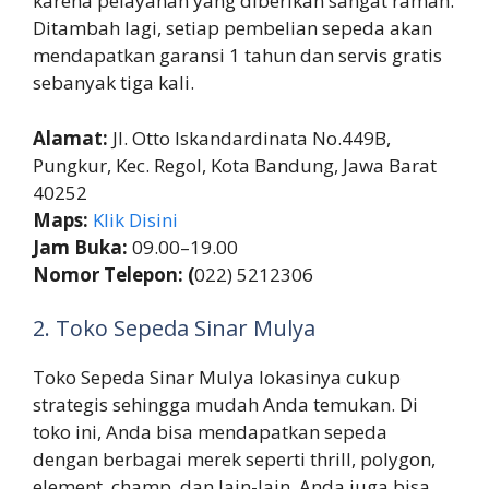
karena pelayanan yang diberikan sangat ramah.
Ditambah lagi, setiap pembelian sepeda akan
mendapatkan garansi 1 tahun dan servis gratis
sebanyak tiga kali.
Alamat:
Jl. Otto Iskandardinata No.449B,
Pungkur, Kec. Regol, Kota Bandung, Jawa Barat
40252
Maps:
Klik Disini
Jam Buka:
09.00–19.00
Nomor Telepon: (
022) 5212306
2. Toko Sepeda Sinar Mulya
Toko Sepeda Sinar Mulya lokasinya cukup
strategis sehingga mudah Anda temukan. Di
toko ini, Anda bisa mendapatkan sepeda
dengan berbagai merek seperti thrill, polygon,
element, champ, dan lain-lain. Anda juga bisa