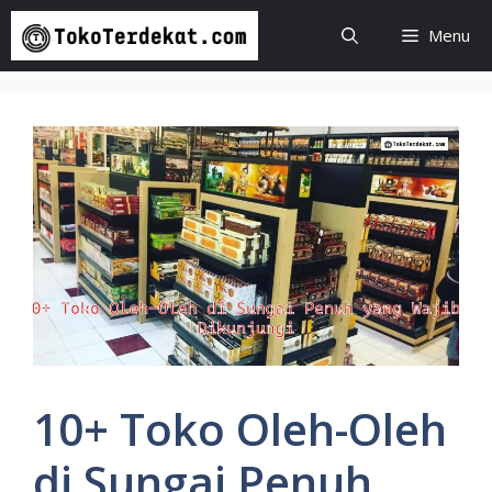
Langsung
Menu
ke
isi
10+ Toko Oleh-Oleh
di Sungai Penuh